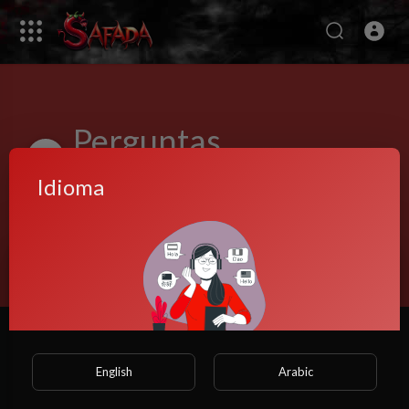
Perguntas
frequentes
Idioma
Pergunta 2
English
Arabic
Pergunta 1
Observe que, se você for menor de 18 anos, não