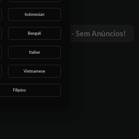
Indonesian
r este
o.
mpletos - Sem Cortes - Sem Anúncios!
Bengali
Italian
Vietnamese
Filipino