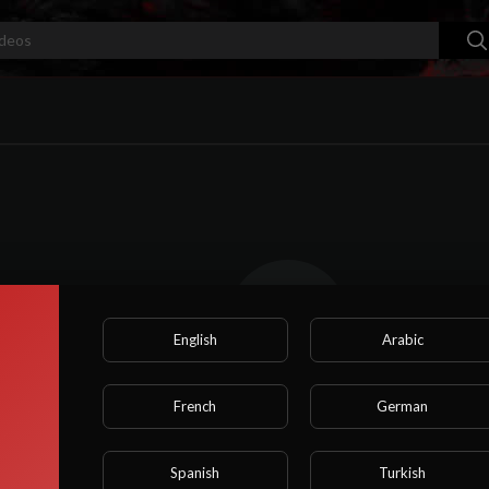
English
Arabic
French
German
Nenhum vídeo encontrado por enquanto!
Spanish
Turkish