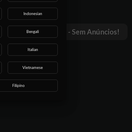
Indonesian
r este
o.
mpletos - Sem Cortes - Sem Anúncios!
Bengali
Italian
Vietnamese
Filipino