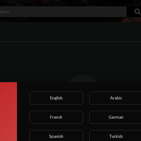
English
Arabic
French
German
Nenhum vídeo encontrado por enquanto!
Spanish
Turkish