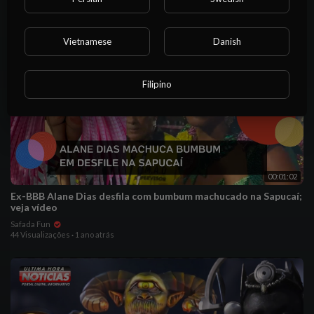
Vietnamese
Danish
Filipino
00:01:02
Ex-BBB Alane Dias desfila com bumbum machucado na Sapucaí;
veja vídeo
Safada Fun
44 Visualizações
·
1 ano atrás