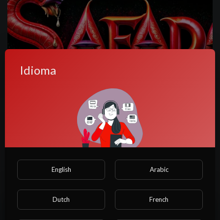
Idioma
6:59
Ana Paula saDSADF
Safada Fun
56 Visualizações
·
1 ano atrás
English
Arabic
Dutch
French