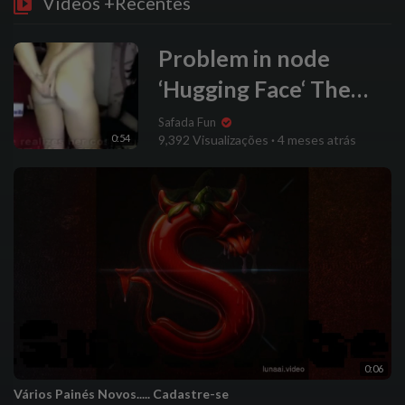
Vídeos +Recentes
Problem in node
‘Hugging Face‘ The
resource you are
Safada Fun
0:54
9,392 Visualizações
·
4 meses atrás
requesting could not
be found
0:06
Vários Painés Novos..... Cadastre-se