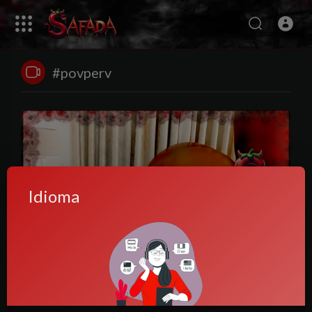
#povperv
Idioma
1:12
Africana Cavalona Peituda Se Delicia na Vara e Filmou
Tudo
Masters
52 Visualizações
·
11 meses atrás