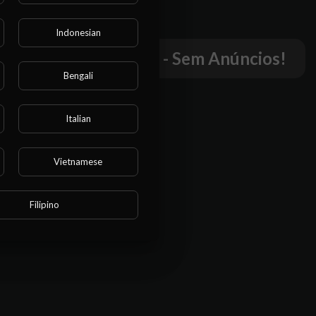
Indonesian
r este
mpletos - Sem Cortes - Sem Anúncios!
o.
Bengali
Italian
Vietnamese
Filipino