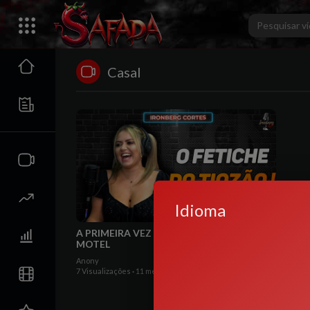
Casal
Idioma
00:04:16
A PRIMEIRA VEZ DE TATI E CARIANI NO
MOTEL
Anony
7 Visualizações
·
11 meses atrás