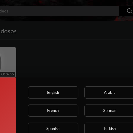
idosos
00:09:55
 e se
do que
.. | Dra.
English
Arabic
s atrás
French
German
Spanish
Turkish