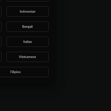
Indonesian
r este
tirem aos Vídeos
o.
ios!
Bengali
Italian
Vietnamese
Filipino