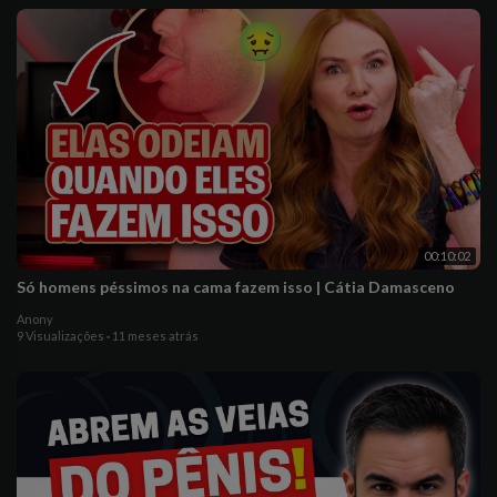
00:10:02
Só homens péssimos na cama fazem isso | Cátia Damasceno
Anony
9 Visualizações
·
11 meses atrás