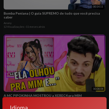
00:14:11
Bomba Peniana | O guia SUPREMO de tudo que você precisa
saber
Anony
12 Visualizações
·
11 meses atrás
00:04:04
A MC PIPOKINHA MOSTROU a XEREC4 pra MIM
Anony
Idioma
13 Visualizações
·
11 meses atrás