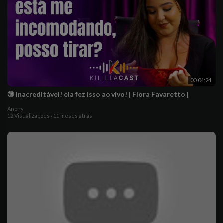
00:04:24
🔞 Inacreditável! ela fez isso ao vivo! | Flora Favaretto |
Anony
12 Visualizações
·
11 meses atrás