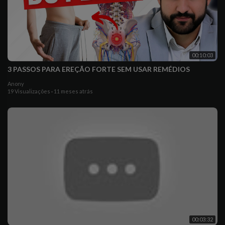
00:10:03
3 PASSOS PARA EREÇÃO FORTE SEM USAR REMÉDIOS
Anony
19 Visualizações
·
11 meses atrás
00:03:32