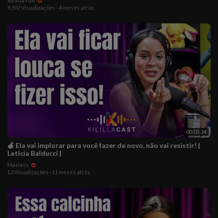
Safada Fun
9,392 Visualizações
·
4 meses atrás
00:03:34
🍎 Ela vai implorar para você fazer de novo, não vai resistir! |
Leticia Balducci |
Masters
13 Visualizações
·
11 meses atrás