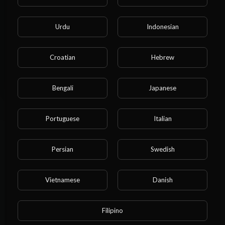
Sua Idade no Perfil Cadastrado.
Você tem 18 anos ou mais?
Urdu
Indonesian
SIM
Croatian
Hebrew
00:10:46
NÃO
QUAL O TAMANHO DO PÊNIS CONSIDERADO NORMAL?
Bengali
Japanese
Anony
6 Visualizações
·
11 meses atrás
Portuguese
Italian
Persian
Swedish
Vietnamese
Danish
Filipino