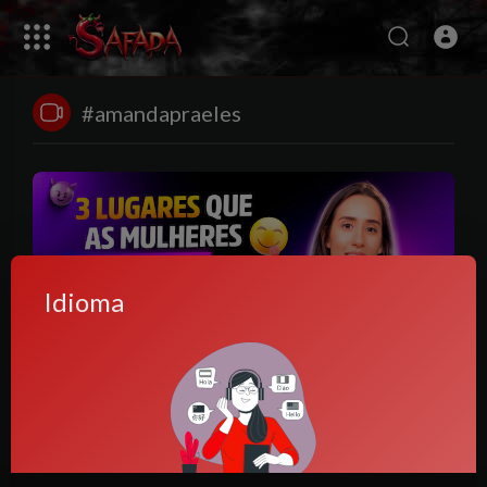
#amandapraeles
Idioma
00:03:15
3 lugares que as mulheres amam que o homem goze
Anony
13 Visualizações
·
11 meses atrás