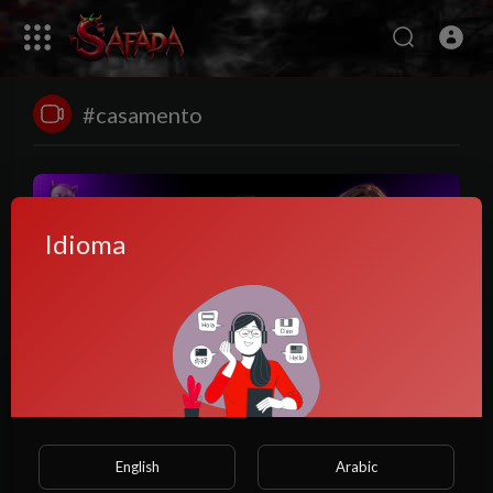
#casamento
Idioma
00:03:15
3 lugares que as mulheres amam que o homem goze
Anony
English
Arabic
13 Visualizações
·
11 meses atrás