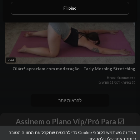
Filipino
2:44
Olárr! apreciem com moderação... Early Morning Stretching
Brook Summmers
35 צפיות
·
לִפנֵי 11 חודשים
להראות יותר
☑ Assinem o Plano Vip/Pró Para
Faturarem & Assistirem aos Vídeos
אתר זה משתמש בקובצי Cookie כדי להבטיח שתקבל את החוויה הטובה
Completos - Sem Cortes - Sem
ביותר באתר שלנו.
למד עוד