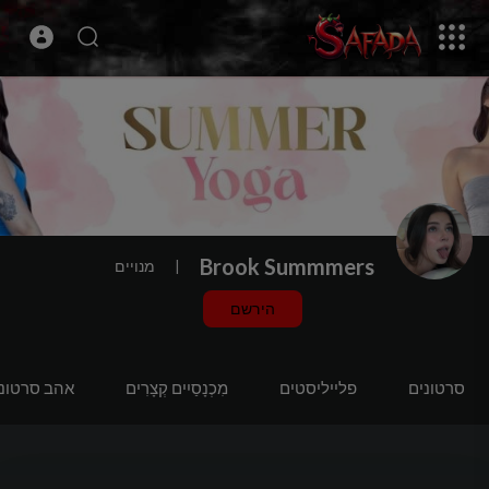
Brook Summmers
|
מנויים
הירשם
סרטונים
פלייליסטים
מִכְנָסַיִים קְצָרִים
אהב סרטוני