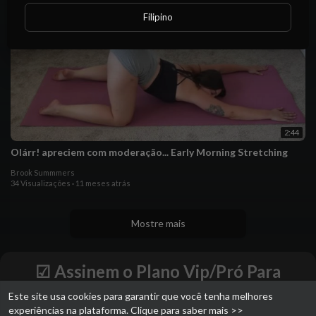
Filipino
2:44
Olárr! apreciem com moderação... Early Morning Stretching
Brook Summmers
34 Visualizações
·
11 meses atrás
Mostre mais
☑ Assinem o Plano Vip/Pró Para
Faturarem & Assistirem aos Vídeos
Este site usa cookies para garantir que você tenha melhores
Completos - Sem Cortes - Sem
experiências na plataforma.
Clique para saber mais >>