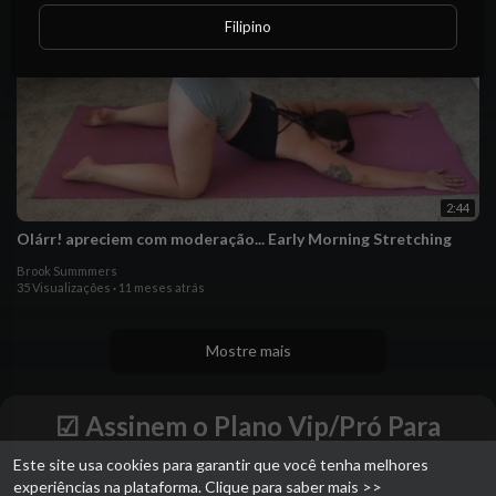
Filipino
2:44
Olárr! apreciem com moderação... Early Morning Stretching
Brook Summmers
35 Visualizações
·
11 meses atrás
Mostre mais
☑ Assinem o Plano Vip/Pró Para
Faturarem & Assistirem aos Vídeos
Este site usa cookies para garantir que você tenha melhores
Completos - Sem Cortes - Sem
experiências na plataforma.
Clique para saber mais >>