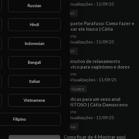
7 Visualizações
·
11/09/25
Russian
00:09:22
MILF
⁣Boquete Parafuso: Como fazer e
Hindi
deixar ele louco | Cátia
Damasceno
Anony
6 Visualizações
·
11/09/25
Indonesian
00:07:24
MILF
r este
o.
⁣7 minutos de relaxamento
Bengali
pélvico para vaginismo e dores
pélvicas
Anony
15 Visualizações
·
11/09/25
Italian
00:07:42
De Quatro
⁣08 dicas para um sexo anal
Vietnamese
GOSTOSO | Cátia Damasceno
Anony
7 Visualizações
·
11/09/25
Filipino
00:07:52
Ruiva
⁣Como ficar de 4 Mostrar aqui