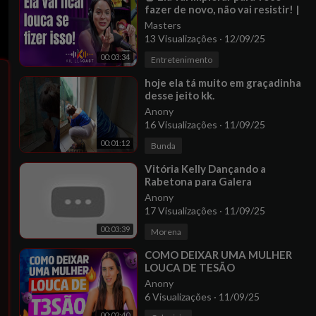
fazer de novo, não vai resistir! |
Leticia Balducci |
Masters
13 Visualizações
·
12/09/25
00:03:34
Entretenimento
⁣hoje ela tá muito em graçadinha
desse jeito kk.
Anony
16 Visualizações
·
11/09/25
00:01:12
Bunda
⁣Vitória Kelly Dançando a
Rabetona para Galera
Anony
17 Visualizações
·
11/09/25
00:03:39
Morena
⁣COMO DEIXAR UMA MULHER
LOUCA DE TESÃO
Anony
6 Visualizações
·
11/09/25
00:02:40