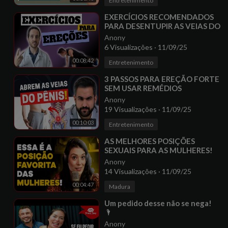
Entretenimento
⁣EXERCÍCIOS RECOMENDADOS
PARA DESENTUPIR AS VEIAS DO
PÊNIS E AUMENTAR A
Anony
POTÊNCIA
6 Visualizações
·
11/09/25
00:08:42
Entretenimento
⁣3 PASSOS PARA EREÇÃO FORTE
SEM USAR REMÉDIOS
Anony
19 Visualizações
·
11/09/25
00:10:03
Entretenimento
⁣AS MELHORES POSIÇÕES
SEXUAIS PARA AS MULHERES!
(com Gabi Marinho) | PODCAST
Anony
do MHM
14 Visualizações
·
11/09/25
00:04:47
Madura
⁣Um pedido desse não se nega!
🌂
Anony