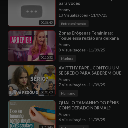
para vocês
Anony
13 Visualizações
·
11/09/25
00:06:45
Entretenimento
⁣Zonas Erógenas Femininas:
Toque essa região pra deixar a
mulher loucaaaa
Anony
8 Visualizações
·
11/09/25
00:10:32
Madura
⁣AVITTHY PAPEL CONTOU UM
SEGREDO PARA SABEREM QUE
**....
Anony
7 Visualizações
·
11/09/25
00:08:03
Nanismo
⁣QUAL O TAMANHO DO PÊNIS
CONSIDERADO NORMAL?
Anony
6 Visualizações
·
11/09/25
00:10:46