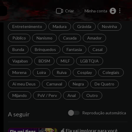
Criar
Minha conta
Entretenimento
Madura
Grávida
Novinha
Público
Nanismo
Casada
Amador
Bunda
Brinquedos
Fantasia
Casal
Vagabas
BDSM
MILF
LGBTQIA
Morena
Loira
Ruiva
Cosplay
Colegiais
Ai meu Deus
Carnaval
Negra
De Quatro
Mijando
PoV / Perv
Anal
Outro
Reprodução automática
A seguir
⁣🍎 Ela vai implorar para você