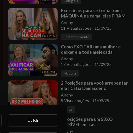
Colegiais
⁣Exercícios para se tornar uma
MÁQUINA na cama: elas PIRAM
Anony
11 Visualizações
·
11/09/25
00:17:16
Entretenimento
⁣Como EXCITAR uma mulher e
deixar ela toda melecada
Anony
17 Visualizações
·
11/09/25
00:13:28
Madura
⁣2 Posições para você arrebentar
ela | Cátia Damasceno
Anony
5 Visualizações
·
11/09/25
00:10:19
Ruiva
⁣4 posições para um S3XO
Dutch
INCRÍVEL em casa
Anony