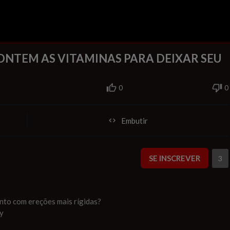
CONTEM AS VITAMINAS PARA DEIXAR SEU
0
0
Embutir
SE INSCREVER
3
ento com ereções mais rígidas?
y