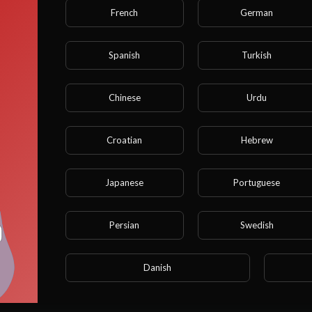
French
German
Spanish
Turkish
Chinese
Urdu
ve que, se você for menor de 18 anos, não poderá acessa
te! Configure Corretamente Sua Idade no Perfil Cadastrad
Croatian
Hebrew
Você tem 18 anos ou mais?
Japanese
Portuguese
SIM
Persian
Swedish
NÃO
Danish