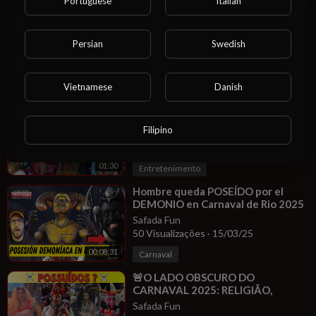
Portuguese
Italian
⁣Carnaval Te Quiero
Safada Fun
Persian
Swedish
17 Visualizações
·
23/03/25
Fantasia
00:02:53
Vietnamese
Danish
⁣Brésil: Rio s'embrase à l'approche
du carnaval
Filipino
Safada Fun
22 Visualizações
·
23/03/25
01:30
Entretenimento
⁣Hombre queda POSEÍDO por el
DEMONIO en Carnaval de Rio 2025
y esto OCURRIÓ
Safada Fun
50 Visualizações
·
15/03/25
00:08:31
Carnaval
⁣🚨O LADO OBSCURO DO
CARNAVAL 2025: RELIGIÃO,
DEMÔNIOS E POSSESSÕES
Safada Fun