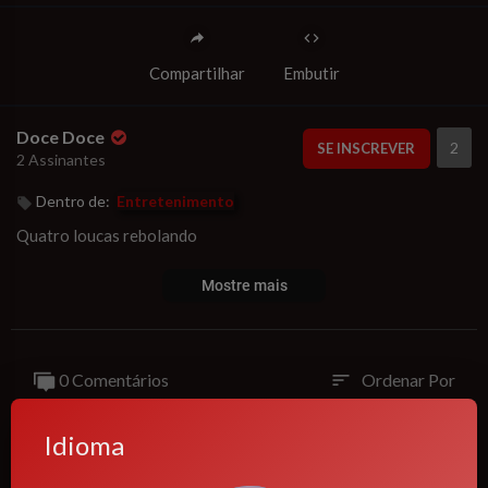
Compartilhar
Embutir
Doce Doce
2
SE INSCREVER
2 Assinantes
Dentro de:
Entretenimento
Quatro loucas rebolando
Mostre mais
0 Comentários
Ordenar Por
sort
Publicar
Idioma