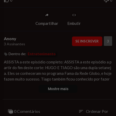
0
0
Compartilhar
Embutir
Anony
3
SE INSCREVER
3 Assinantes
Dentro de:
Entretenimento
ASSISTA a este episódio completo: ASSISTA a este episódio a p
artir do fim deste corte: HUGO E TIAGO são uma dupla setanej
a. Eles se conheceram no programa Fama da Rede Globo, e hoje
fazem muito sucesso. Tiago também ficou conhecido por fazer
uma cirurgia um tanto inusitada de aumento peniano. O Vilela já
Mostre mais
pensou em fazer a cirurgia também, mas o médico disse que não
fazia milagre. Mande um oi no PV aqui da Plataforma!!
Contato: inteligencialimitada@gmail.comQuer mandar present
es para nós? A/C Rogério VilelaCAIXA POSTALCaixa Postal: 8
0 Comentários
Ordenar Por
sort
1969CEP: 05619-970São Paulo - SP
#hugoetiago
#inteligenci