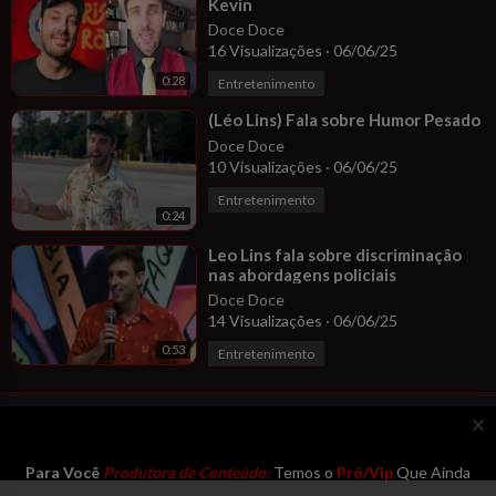
Kevin
Doce Doce
16 Visualizações
·
06/06/25
0:28
Entretenimento
⁣(Léo Lins) Fala sobre Humor Pesado
Doce Doce
10 Visualizações
·
06/06/25
Entretenimento
0:24
⁣Leo Lins fala sobre discriminação
nas abordagens policiais
Doce Doce
14 Visualizações
·
06/06/25
0:53
Entretenimento
close
☑ Assinem o Plano Vip/Pró Para
Para Você
Produtora de Conteúdo:
Temos o
Pró/Vip
Que Ainda
Faturarem & Assistirem aos Vídeos
Está de Pé! Depois Desse Mês, Já Será
Outra Onda
! Mas Nessa