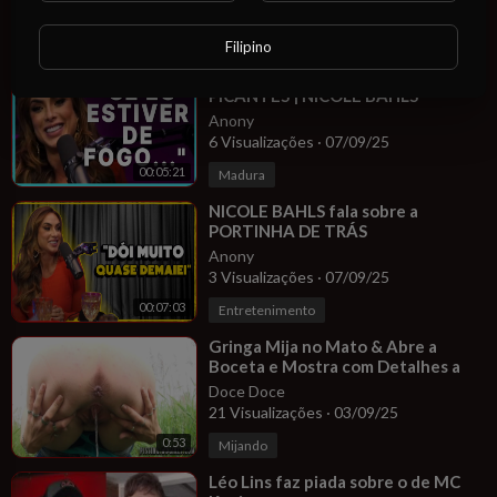
5 Visualizações
·
07/09/25
00:15:30
Entretenimento
Filipino
⁣REVELOU OS DETALHES MAIS
PICANTES | NICOLE BAHLS
Anony
6 Visualizações
·
07/09/25
00:05:21
Madura
⁣NICOLE BAHLS fala sobre a
PORTINHA DE TRÁS
Anony
3 Visualizações
·
07/09/25
00:07:03
Entretenimento
⁣Gringa Mija no Mato & Abre a
Boceta e Mostra com Detalhes a
Vocês
Doce Doce
21 Visualizações
·
03/09/25
0:53
Mijando
⁣Léo Lins faz piada sobre o de MC