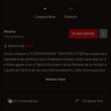
Compartilhar
Embutir
Anony
3
SE INSCREVER
3 Assinantes
Dentro de:
MILF
Você conhece e "CHUPADINHA" TÂNTRICA??😋Para quem aco
mpanha este perfil já ouviu falarmos muitas vezes que nem só d
e Massagem vive o Tantra.Existem várias formas de se incluir a
s práticas tântricas no seu relacionamento. Uma técnica pouco
conhecida é o se_xo oral Tântrico. Na técnica aplicada na yoni p
Mostre mais
or exemplo é realizada uma "chupada" no chitoris com objetivos
de estimular a circulação sanguínea antes de fazer os estímulos
com a língua. Essa técnica te extrusão e muito benéfica antes d
a aplicação de qualquer estímulo. Porém e necessário fazer com
0 Comentários
Ordenar Por
sort
calma e de forma leve para não machucar sua parceira. Essa é s
omente uma de muitas técnicas do tantra, um exemplo de quant