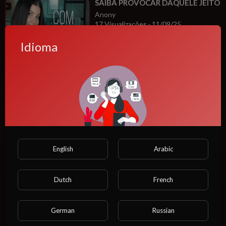
⁣SAIBA PROVOCAR DAQUELE JEITO
Anony
17 Visualizações
·
11/09/25
Novinha
Idioma
00:08:20
⁣Boquete Parafuso: Como fazer e
deixar ele louco | Cátia Damasceno
Anony
7 Visualizações
·
11/09/25
00:07:24
MILF
⁣Como ficar de 4 Mostrar aqui para
vocês
Anony
English
Arabic
13 Visualizações
·
11/09/25
00:06:45
Entretenimento
Dutch
French
⁣VITTY NÓS CONTO COMO FOI NA
HORA H
Anony
German
Russian
9 Visualizações
·
11/09/25