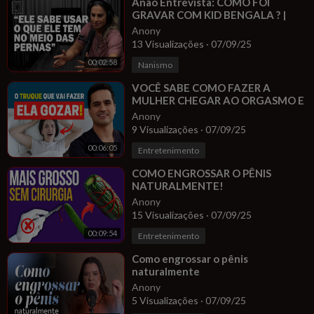
⁣Anão Entrevista: COMO FOI
GRAVAR COM KID BENGALA ? |
MARCIA IMPERATOR
Anony
13 Visualizações
·
07/09/25
00:02:58
Nanismo
⁣VOCÊ SABE COMO FAZER A
MULHER CHEGAR AO ORGASMO E
TER MAIS PRAZER? TRUQUE DE
Anony
UROLOGISTA!
9 Visualizações
·
07/09/25
00:06:05
Entretenimento
⁣COMO ENGROSSAR O PÊNIS
NATURALMENTE!
Anony
15 Visualizações
·
07/09/25
00:09:54
Entretenimento
⁣Como engrossar o pênis
naturalmente
Anony
5 Visualizações
·
07/09/25