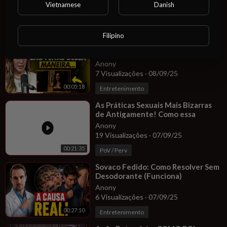
Anony
Vietnamese
Danish
8 Visualizações
·
08/09/25
00:04:36
Anal
Filipino
⁣SUZANA PIRES FALA COMO SÃO
FEITAS AS CENAS DE S3X0 NAS
NOVELAS
Anony
7 Visualizações
·
08/09/25
00:05:18
Entretenimento
⁣As Práticas Sexuais Mais Bizarras
de Antigamente! Como essa
história que era feia
Anony
19 Visualizações
·
07/09/25
00:21:35
PoV / Perv
⁣Sovaco Fedido: Como Resolver Sem
Desodorante (Funciona)
Anony
6 Visualizações
·
07/09/25
00:27:10
Entretenimento