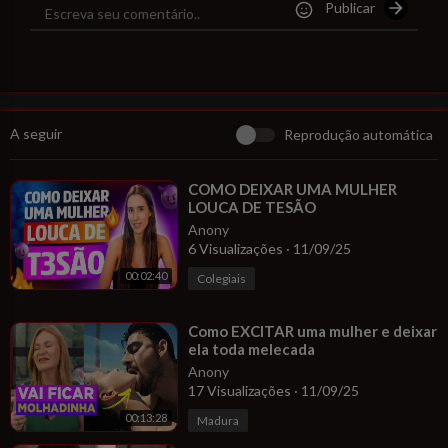
Publicar
a coisa você ainda pode aprender para ser inesquecível na cam
a! E você conhecia está técnica? 😋 Quer aprender como fazer
esses tipos de estímulos? Saiba mais sobre nosso curso de mass
agem tântrica.Para você que deseja aprender mais sobre massa
gem tântrica conheça nosso curso. 👇
mandando uma mensagem no chat privado okay!
A seguir
Reprodução automática
Se você gosta deste tipo de conteúdo me siga no Instagram👇
ht
tps://bit.ly/43PLRtc
⁣COMO DEIXAR UMA MULHER
LOUCA DE TESÃO
Anony
6 Visualizações
·
11/09/25
00:02:40
Colegiais
⁣Como EXCITAR uma mulher e deixar
ela toda melecada
Anony
17 Visualizações
·
11/09/25
00:13:28
Madura