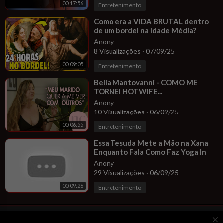
00:17:56
Entretenimento
⁣Como era a VIDA BRUTAL dentro
de um bordel na Idade Média?
Anony
8 Visualizações
·
07/09/25
00:09:05
Entretenimento
⁣Bella Mantovanni - COMO ME
TORNEI HOTWIFE...
Anony
10 Visualizações
·
06/09/25
00:06:55
Entretenimento
⁣Essa Tesuda Mete a Mão na Xana
Enquanto Fala Como Faz Yoga In
Bed Dress | At Home Workout For
Anony
Stres
29 Visualizações
·
06/09/25
00:09:26
Entretenimento
close