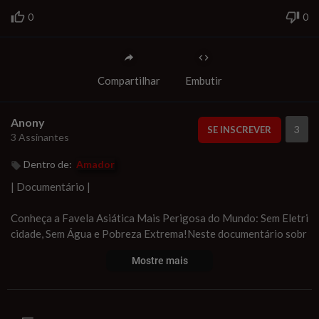
0
0
Compartilhar
Embutir
Anony
3
SE INSCREVER
3 Assinantes
Dentro de:
Amador
| Documentário |
Conheça a Favela Asiática Mais Perigosa do Mundo: Sem Eletri
cidade, Sem Água e Pobreza Extrema!Neste documentário sobr
e a vida em Bangladesh, forneci a vocês algumas informações i
Mostre mais
mportantes sobre a vida no Bangladesh. a vida no Bangladesh,
o cotidiano, a tradições surpreendentes do Bangladesh e outra
s curiosidades.Junte-se a nós nesta aventura e descubra porqu
e o Bangladesh é um país tão incrível e misterioso - não se esqu