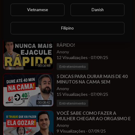
⁣TRÊS MEDICAÇÕES QUE USADAS
JUNTAS MELHORAM A EREÇÃO E
Vietnamese
Danish
A LIBIDO E FAZ VOCE DURAR MAIS
Anony
NA CAMA!
14 Visualizações
·
07/09/25
Filipino
00:08:31
Entretenimento
⁣Nunca mais você vai EJACULAR
RÁPIDO!
Anony
12 Visualizações
·
07/09/25
00:06:48
Entretenimento
⁣5 DICAS PARA DURAR MAIS DE 40
MINUTOS NA CAMA SEM
REMÉDIOS!
Anony
15 Visualizações
·
07/09/25
00:08:42
Entretenimento
⁣VOCÊ SABE COMO FAZER A
MULHER CHEGAR AO ORGASMO E
TER MAIS PRAZER? TRUQUE DE
Anony
UROLOGISTA!
9 Visualizações
·
07/09/25