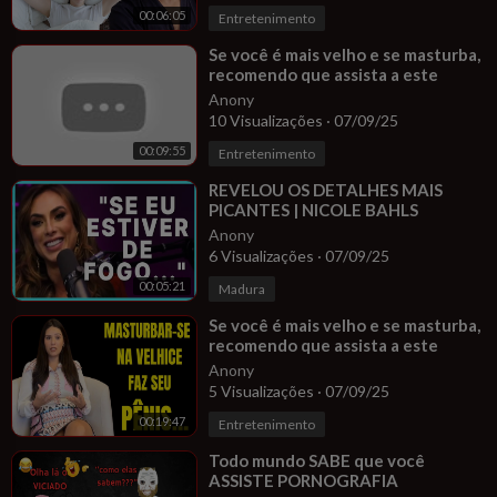
00:06:05
Entretenimento
⁣Se você é mais velho e se masturba,
recomendo que assista a este
vídeo... | Dra. Sandra Pereira
Anony
10 Visualizações
·
07/09/25
00:09:55
Entretenimento
⁣REVELOU OS DETALHES MAIS
PICANTES | NICOLE BAHLS
Anony
6 Visualizações
·
07/09/25
00:05:21
Madura
⁣Se você é mais velho e se masturba,
recomendo que assista a este
vídeo...
Anony
5 Visualizações
·
07/09/25
00:19:47
Entretenimento
⁣Todo mundo SABE que você
ASSISTE PORNOGRAFIA