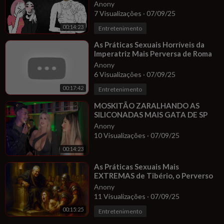
Anony
7 Visualizações
·
07/09/25
00:14:23
Entretenimento
⁣As Práticas Sexuais Horríveis da
Imperatriz Mais Perversa de Roma
Anony
6 Visualizações
·
07/09/25
00:17:42
Entretenimento
⁣MOSKITÃO ZARALHANDO AS
SILICONADAS MAIS GATA DE SP
Anony
10 Visualizações
·
07/09/25
00:14:23
⁣As Práticas Sexuais Mais
EXTREMAS de Tibério, o Perverso
Anony
11 Visualizações
·
07/09/25
00:15:25
Entretenimento