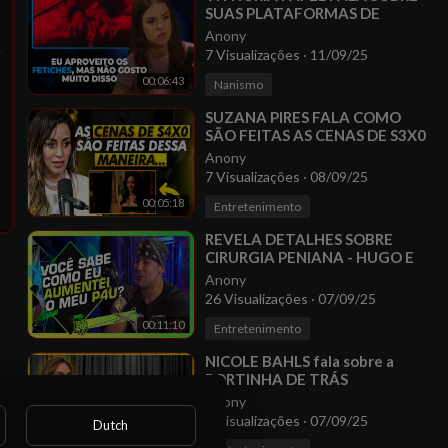
SUAS PLATAFORMAS DE
CONTEÚDO ADULTO
Anony
7 Visualizações
·
11/09/25
00:06:43
Nanismo
⁣SUZANA PIRES FALA COMO
SÃO FEITAS AS CENAS DE S3X0
NAS NOVELAS
Anony
7 Visualizações
·
08/09/25
00:05:18
Entretenimento
⁣REVELA DETALHES SOBRE
CIRURGIA PENIANA - HUGO E
TIAGO
Anony
26 Visualizações
·
07/09/25
00:11:10
Entretenimento
⁣NICOLE BAHLS fala sobre a
PORTINHA DE TRÁS
Anony
3 Visualizações
·
07/09/25
Dutch
00:07:03