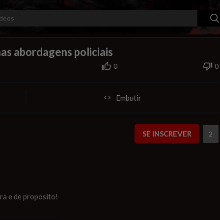
00:00
1.00x
HD
10
nas abordagens policiais
0
0
Embutir
SE INSCREVER
2
ra e de proposito!
?