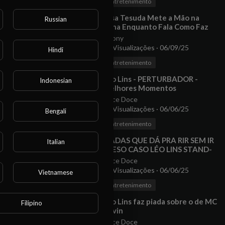
Entretenimento
⁣Essa Tesuda Mete a Mão na
Russian
Xana Enquanto Fala Como Faz
Yoga In Bed Dress | At Home
Anony
Workout For Stres
29 Visualizações
·
06/09/25
Hindi
00:09:26
Entretenimento
⁣Léo Lins - PERTURBADOR -
Indonesian
Melhores Momentos
r este
COMPILADO
Doce Doce
o.
25 Visualizações
·
06/06/25
Bengali
37:10
Entretenimento
⁣PIADAS QUE DÁ PRA RIR SEM IR
Italian
PRESO CASO LÉO LINS STAND-
UP COMEDY
Doce Doce
14 Visualizações
·
06/06/25
Vietnamese
0:44
Entretenimento
⁣Léo Lins faz piada sobre o de MC
Filipino
Kevin
Doce Doce