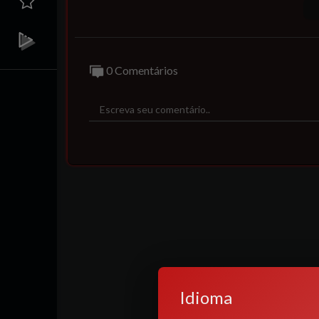
Piada - Assunto,
⁣marcos mion leo lins,
0 Comentários
Luana Piovani - Atriz,⁣
leo lins cadeia, ⁣
leo lins condenado,
⁣leo lins foi condenado,
leo lins preso?
leo lins qual foi a piada,
leo lins prisao,
leo lins condenado a 8 anos,
piadas leo lins,
prisao leo lins,
leo lins foi preso,
leo lins vai preso,
leo lins teleton,
Idioma
leo lins se pronuncia,
entrevista com leo lins,