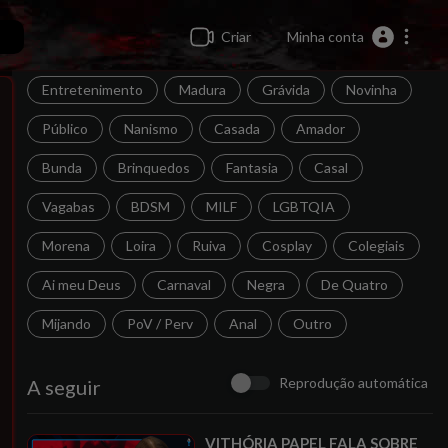
Criar
Minha conta
Entretenimento
Madura
Grávida
Novinha
Público
Nanismo
Casada
Amador
Bunda
Brinquedos
Fantasia
Casal
Vagabas
BDSM
MILF
LGBTQIA
Morena
Loira
Ruiva
Cosplay
Colegiais
Ai meu Deus
Carnaval
Negra
De Quatro
Mijando
PoV / Perv
Anal
Outro
Reprodução automática
A seguir
⁣VITHÓRIA PAPEL FALA SOBRE