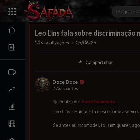
00:00
Leo Lins fala sobre discriminação 
14
visualizações
·
06/06/25
Compartilhar
Doce Doce
2 Assinantes
Dentro de:
Entretenimento
⁣Leo Lins - Humorista e escritor brasileiro:
Se antes eu incomodei, foi sem querer, ago
⁣qual foi a piada de leo lins que o condenou