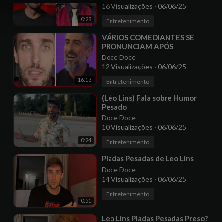
16 Visualizações
·
06/06/25
0:28
Entretenimento
⁣VÁRIOS COMEDIANTES SE
PRONUNCIAM APÓS
CONDENAÇÃO DE LÉO LINS
Doce Doce
12 Visualizações
·
06/06/25
16:13
Entretenimento
⁣(Léo Lins) Fala sobre Humor
Pesado
Doce Doce
10 Visualizações
·
06/06/25
0:24
Entretenimento
⁣Piadas Pesadas de Leo Lins
Doce Doce
14 Visualizações
·
06/06/25
Entretenimento
0:51
⁣Leo Lins Piadas Pesadas Preso?