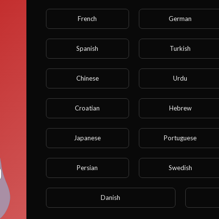
French
German
Spanish
Turkish
Chinese
Urdu
ve que, se você for menor de 18 anos, não poderá acessa
te! Configure Corretamente Sua Idade no Perfil Cadastrad
Croatian
Hebrew
Você tem 18 anos ou mais?
Japanese
Portuguese
SIM
Persian
Swedish
NÃO
Danish