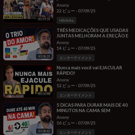
permitido
Anony
22 ビュー
·
07/09/25
00:19:31
Hōrōsha
⁣TRÊS MEDICAÇÕES QUE USADAS
JUNTAS MELHORAM A EREÇÃO E
A LIBIDO E FAZ VOCE DURAR MAIS
Anony
NA CAMA!
14 ビュー
·
07/09/25
00:08:31
エンターテイメント
⁣Nunca mais você vai EJACULAR
RÁPIDO!
Anony
12 ビュー
·
07/09/25
00:06:48
エンターテイメント
⁣5 DICAS PARA DURAR MAIS DE 40
MINUTOS NA CAMA SEM
REMÉDIOS!
Anony
16 ビュー
·
07/09/25
00:08:42
エンターテイメント