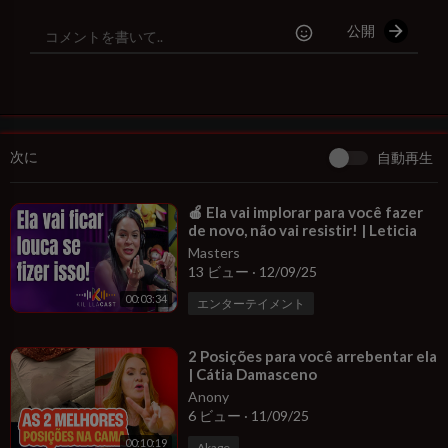
iente e segura. O segredo é cuidar de si mesmo com informaçõe
公開
s e hábitos saudáveis para manter sua vitalidade e saúde sexual
a longo prazo.
#SaúdeSexual
#homensidosos
#bemestar
#MasturbaçãoSaudá
vel
#vidaplena
次に
自動再生
⁣🍎 Ela vai implorar para você fazer
de novo, não vai resistir! | Leticia
Balducci |
Masters
13 ビュー
·
12/09/25
00:03:34
エンターテイメント
⁣2 Posições para você arrebentar ela
| Cátia Damasceno
Anony
6 ビュー
·
11/09/25
00:10:19
Akage