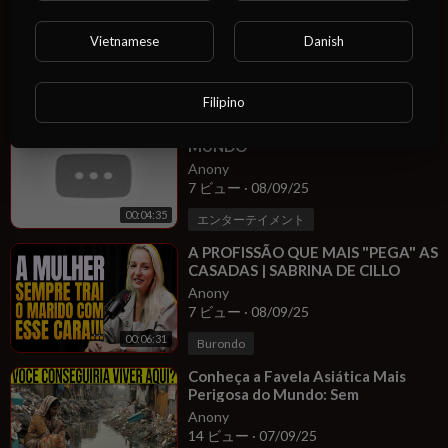
⁣ESSAS SÃO AS PROFISSÕES QUE
MAIS TRAEM | DETETIVE SABRINA
RESPONDE
Vietnamese
Danish
Anony
22 ビュー
·
08/09/25
00:13:14
Kikon
Filipino
⁣AS G0Z4D4$ MAIS RÁPIDAS DO
MUNDO
Anony
7 ビュー
·
08/09/25
00:04:35
エンターテイメント
⁣A PROFISSÃO QUE MAIS "PEGA" AS
CASADAS | SABRINA DE CILLO
Anony
7 ビュー
·
08/09/25
00:06:31
Burondo
⁣Conheça a Favela Asiática Mais
Perigosa do Mundo: Sem
Eletricidade, Sem Água e Pobreza
Anony
Extrema!
14 ビュー
·
07/09/25