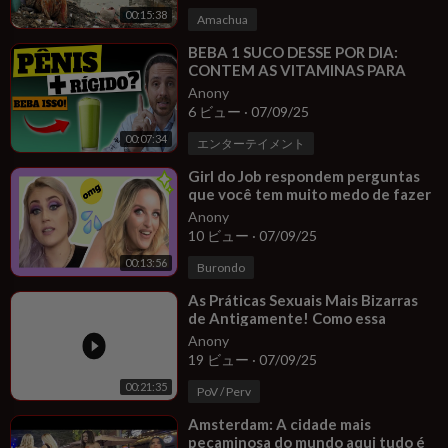
00:15:38
Amachua
⁣BEBA 1 SUCO DESSE POR DIA:
CONTEM AS VITAMINAS PARA
DEIXAR SEU PÊNIS MAIS RÍGIDO!
Anony
6 ビュー
·
07/09/25
00:07:34
エンターテイメント
⁣Girl do Job respondem perguntas
que você tem muito medo de fazer
Anony
10 ビュー
·
07/09/25
00:13:56
Burondo
⁣As Práticas Sexuais Mais Bizarras
de Antigamente! Como essa
história que era feia
Anony
19 ビュー
·
07/09/25
00:21:35
PoV / Perv
⁣Amsterdam: A cidade mais
pecaminosa do mundo aqui tudo é