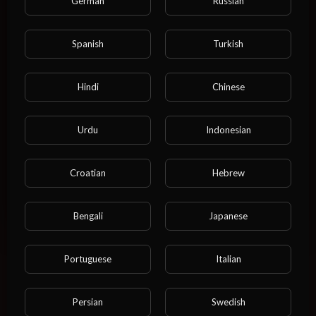
German
Russian
15 ビュー
·
11/09/25
00:06:01
しょんべんする (Shonben suru)
Spanish
Turkish
⁣Sinais que você tem MUITA
Testosterona! [FAÇA O TESTE]
18 歳未満の方は、このサイトにアクセスできま
Anony
Hindi
Chinese
せんのでご注意ください。
17 ビュー
·
09/09/25
あなたは18歳以上ですか？
00:12:52
エンターテイメント
Urdu
Indonesian
⁣PROSOY: DURE 1 HORA NA HORA
H! | MEDICAMENTO PARA A
はい
EJACULAÇÃO PRECOCE | DURAR
Anony
Croatian
Hebrew
MAIS TEMPO HORA H
10 ビュー
·
08/09/25
いいえ
00:10:42
エンターテイメント
Bengali
Japanese
⁣MEU MARIDO SÓ PENSA EM SEXO
COM MAIS PESSOAS JUNTAS
Portuguese
Italian
Anony
12 ビュー
·
08/09/25
00:10:29
エンターテイメント
Persian
Swedish