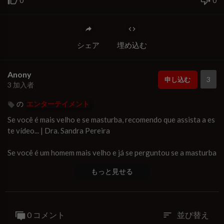
0
0
シェア
埋め込む
Anony
3
申し込む
3 加入者
の
エンターテイメント
Se você é mais velho e se masturba, recomendo que assista a es
te vídeo... | Dra. Sandra Pereira
Se você é um homem mais velho e já se perguntou se a masturba
ção faz bem ou mal, este vídeo traz respostas baseadas na ciên
もっと見せる
cia. Descubra 10 benefícios surpreendentes da masturbação na
terceira idade: desde manter o pênis saudável e fortalecer a pr
óstata até melhorar o sono, reduzir o estresse e aumentar o be
m-estar emocional. Além disso, você aprenderá por que é essen
0 コメント
並び替え
sort
cial entender os riscos envolvidos em praticá-la de forma consc