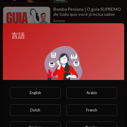
⁣Bomba Peniana | O guia SUPREMO
de tudo que você precisa saber
Anony
12 ビュー
·
11/09/25
言語
00:14:11
エンターテイメント
⁣05 CUIDADOS ESSENCIAIS QUE
VOCÊ PRECISA TER COM SEU
PÊN1S
Anony
10 ビュー
·
11/09/25
00:12:34
エンターテイメント
⁣POUCOS SABEM Conselhos de uma
urologista com anos de experiência
em intimidade | Dra. Sandra Pereira
Anony
English
Arabic
13 ビュー
·
11/09/25
00:13:29
Fantajī
Dutch
French
⁣Como fazer a mulher ter múltiplos
orgasmos! Vai se derramar por
você!!
Anony