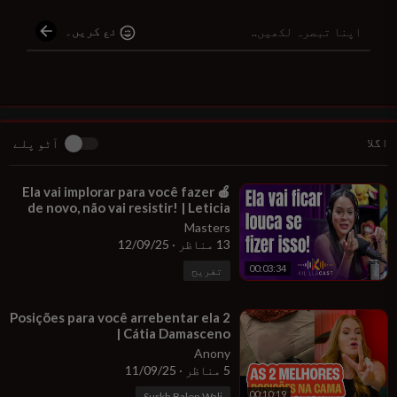
iente e segura. O segredo é cuidar de si mesmo com informaçõe
s e hábitos saudáveis para manter sua vitalidade e saúde sexual
شائع کریں۔
a longo prazo.
#SaúdeSexual
#homensidosos
#bemestar
#MasturbaçãoSaudá
vel
#vidaplena
اگلا
آٹو پلے
⁣🍎 Ela vai implorar para você fazer
de novo, não vai resistir! | Leticia
Balducci |
Masters
13 مناظر
·
12/09/25
00:03:34
تفریح
⁣2 Posições para você arrebentar ela
| Cátia Damasceno
Anony
5 مناظر
·
11/09/25
00:10:19
Surkh Balon Wali