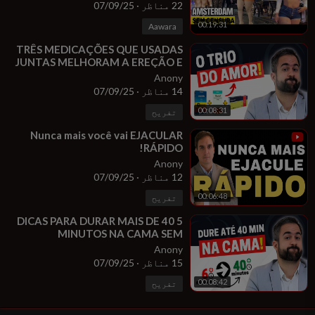
22 مناظر
·
07/09/25
00:19:31
Aawara
⁣TRÊS MEDICAÇÕES QUE USADAS
JUNTAS MELHORAM A EREÇÃO E
A LIBIDO E FAZ VOCE DURAR MAIS
Anony
NA CAMA!
14 مناظر
·
07/09/25
00:08:31
تفریح
⁣Nunca mais você vai EJACULAR
RÁPIDO!
Anony
12 مناظر
·
07/09/25
00:06:48
تفریح
⁣5 DICAS PARA DURAR MAIS DE 40
MINUTOS NA CAMA SEM
REMÉDIOS!
Anony
15 مناظر
·
07/09/25
00:08:42
تفریح