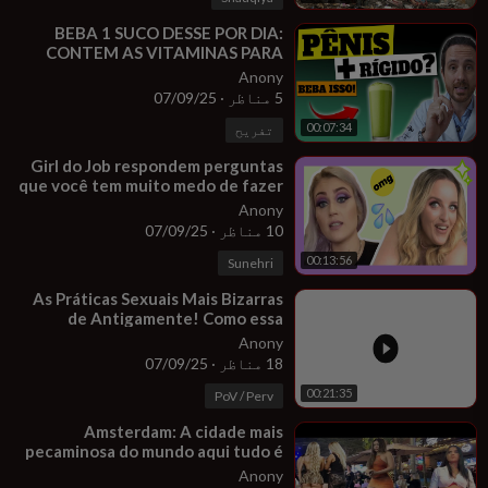
⁣BEBA 1 SUCO DESSE POR DIA:
CONTEM AS VITAMINAS PARA
DEIXAR SEU PÊNIS MAIS RÍGIDO!
Anony
5 مناظر
·
07/09/25
00:07:34
تفریح
⁣Girl do Job respondem perguntas
que você tem muito medo de fazer
Anony
10 مناظر
·
07/09/25
00:13:56
Sunehri
⁣As Práticas Sexuais Mais Bizarras
de Antigamente! Como essa
história que era feia
Anony
18 مناظر
·
07/09/25
00:21:35
PoV / Perv
⁣Amsterdam: A cidade mais
pecaminosa do mundo aqui tudo é
permitido
Anony