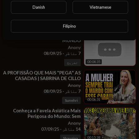
MAIS TRAEM | DETETIVE SABRINA
Danish
Vietnamese
RESPONDE
Anony
22 مناظر
·
08/09/25
00:13:14
Mankūḥa
Filipino
⁣AS G0Z4D4$ MAIS RÁPIDAS DO
MUNDO
Anony
7 مناظر
·
08/09/25
00:04:35
تفریح
⁣A PROFISSÃO QUE MAIS "PEGA" AS
CASADAS | SABRINA DE CILLO
Anony
7 مناظر
·
08/09/25
00:06:31
Sunehri
⁣Conheça a Favela Asiática Mais
Perigosa do Mundo: Sem
Eletricidade, Sem Água e Pobreza
Anony
Extrema!
14 مناظر
·
07/09/25
00:15:38
Shauqiya