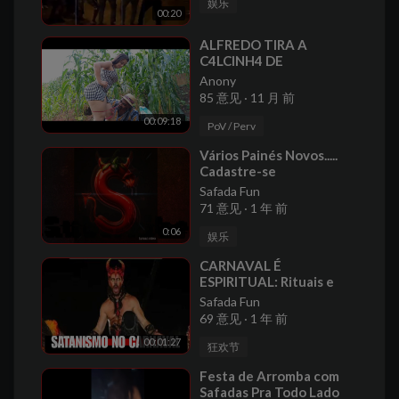
娱乐
00:20
⁣ALFREDO TIRA A
C4LCINH4 DE
ROSALINDA NO DENTE
Anony
85 意见
·
11 月 前
00:09:18
PoV / Perv
⁣Vários Painés Novos.....
Cadastre-se
Safada Fun
71 意见
·
1 年 前
0:06
娱乐
⁣CARNAVAL É
ESPIRITUAL: Rituais e
Macumba no Carnaval
Safada Fun
2025!
69 意见
·
1 年 前
00:01:27
狂欢节
⁣Festa de Arromba com
Safadas Pra Todo Lado