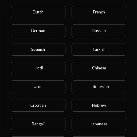
Dutch
French
娱乐
Chéngshú
Huáiyùn
Niánqīng
Gōngzhòng
Ǎirén
Yǐhūn
Yèyú
German
Russian
Pìgu
Wánjù
Huànxiǎng
Fūqī
Spanish
Turkish
Liúlàng zhě
BDSM
MILF
LGBTQIA
Zōng fā)
Jīn fā
Hóng fā
请注意，如果您未满 18 岁，您将无法访问本网
Hindi
Chinese
站。
Jiǎosè bànyǎn
Nǚ xuéshēng
Tiān nǎ
您已年满 18 岁或以上？
狂欢节
Urdu
黑人 (Hēirén)
Indonesian
是的
狗式体位 (Gǒu shì tǐwèi)
撒尿 (Sāniào)
Croatian
Hebrew
PoV / Perv
肛交 (Gāngjiāo)
其他
不
Bengali
Japanese
相关文章