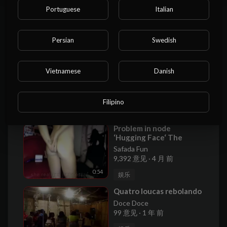
Portuguese
Italian
O caseiro anão de pau torto me
comeu e depois comeu minha
Persian
Swedish
filha
其他
• 3,294 意见
Vietnamese
Danish
有关的影片
Filipino
⁣Problem in node
‘Hugging Face‘ The
resource you are
Safada Fun
requesting could not be
9,392 意见
·
4 月 前
found
0:54
娱乐
⁣Quatro loucas rebolando
Doce Doce
99 意见
·
1 年 前