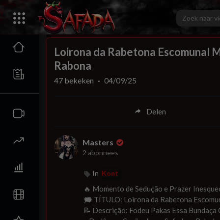
00:00
Loirona da Rabetona Escomunal 
Rabona
47
bekeken
·
04/09/25
Delen
Masters
2 abonnees
In
Kont
⁣🔥 ⁣Momento de Sedução e Prazer Inesque
🗯 ⁣⁣TÍTULO: ⁣Loirona da Rabetona Escom
📝 Descrição: Fodeu Pakas Essa Bundaça 