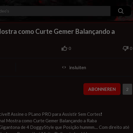
240p
auto
00:00
1.00x
720p
10
Mostra como Curte Gemer Balançando a
0
0
insluiten
ABONNEREN
2
cível❗ Assine o PLano PRO para Assistir Sem Cortes❗
unal Mostra como Curte Gemer Balançando a Raba
Gigantona de 4 DoggyStyle que Posição hummm.... Com direito até