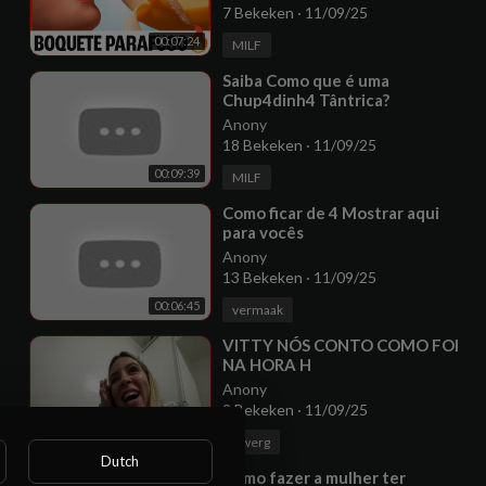
7 Bekeken
·
11/09/25
00:07:24
MILF
⁣Saiba Como que é uma
Chup4dinh4 Tântrica?
Anony
18 Bekeken
·
11/09/25
00:09:39
MILF
⁣Como ficar de 4 Mostrar aqui
para vocês
Anony
13 Bekeken
·
11/09/25
00:06:45
vermaak
⁣VITTY NÓS CONTO COMO FOI
NA HORA H
Anony
9 Bekeken
·
11/09/25
00:08:57
Dwerg
Dutch
⁣Como fazer a mulher ter