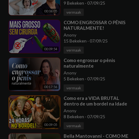
TRUQUE DE UROLOGISTA!
9 Bekeken
·
07/09/25
00:06:05
vermaak
⁣COMO ENGROSSAR O PÊNIS
NATURALMENTE!
Anony
15 Bekeken
·
07/09/25
00:09:54
vermaak
⁣Como engrossar o pênis
naturalmente
Anony
5 Bekeken
·
07/09/25
00:17:56
vermaak
⁣Como era a VIDA BRUTAL
dentro de um bordel na Idade
Média?
Anony
8 Bekeken
·
07/09/25
00:09:05
vermaak
⁣Bella Mantovanni - COMO ME