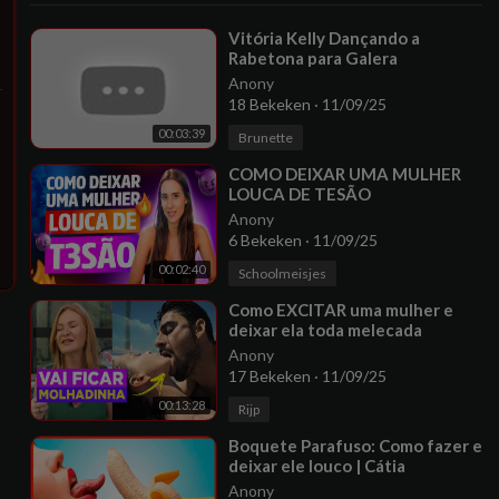
⁣Vitória Kelly Dançando a
Rabetona para Galera
Anony
18 Bekeken
·
11/09/25
00:03:39
Brunette
⁣COMO DEIXAR UMA MULHER
LOUCA DE TESÃO
Anony
6 Bekeken
·
11/09/25
00:02:40
Schoolmeisjes
⁣Como EXCITAR uma mulher e
deixar ela toda melecada
Anony
17 Bekeken
·
11/09/25
00:13:28
Rijp
⁣Boquete Parafuso: Como fazer e
deixar ele louco | Cátia
Damasceno
Anony