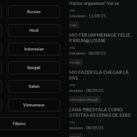
múltiplos orgasmos! Vai se
derramar por você!!
Anony
Russian
15 Bekeken
·
11/09/25
00:06:01
Pissen
Hindi
⁣COMO TER UM MENAGE FELIZ,
POR BRUN@ LOUISE
Anony
Indonesian
11 Bekeken
·
08/09/25
toegang
00:15:30
vermaak
Bengali
⁣COMO FAZER ELA CHEGAR LÁ
ATRAS
Anony
Italian
8 Bekeken
·
08/09/25
00:04:36
Kontneuken (Anaal)
Vietnamese
⁣SUZANA PIRES FALA COMO
SÃO FEITAS AS CENAS DE S3X0
NAS NOVELAS
Anony
Filipino
7 Bekeken
·
08/09/25
00:05:18
vermaak