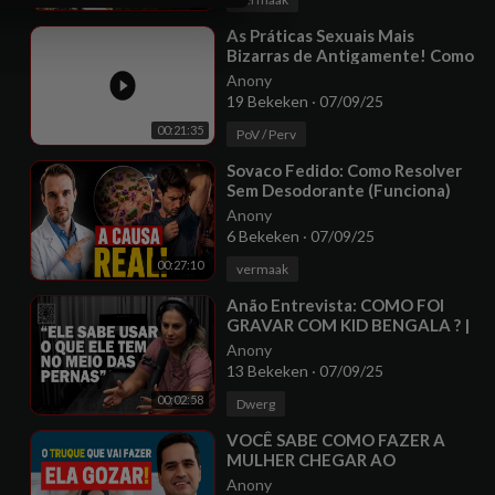
⁣As Práticas Sexuais Mais
Bizarras de Antigamente! Como
essa história que era feia
Anony
19 Bekeken
·
07/09/25
00:21:35
PoV / Perv
⁣Sovaco Fedido: Como Resolver
Sem Desodorante (Funciona)
Anony
6 Bekeken
·
07/09/25
00:27:10
vermaak
⁣Anão Entrevista: COMO FOI
GRAVAR COM KID BENGALA ? |
MARCIA IMPERATOR
Anony
13 Bekeken
·
07/09/25
00:02:58
Dwerg
⁣VOCÊ SABE COMO FAZER A
MULHER CHEGAR AO
ORGASMO E TER MAIS PRAZER?
Anony