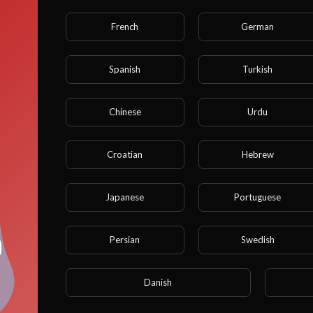
French
German
Spanish
Turkish
Chinese
Urdu
r rekening mee dat als u jonger bent dan 18 jaar, u geen 
kunt krijgen tot deze site.
Croatian
Hebrew
Ben je 18 jaar of ouder?
Japanese
Portuguese
JA
Persian
Swedish
NEE
Danish