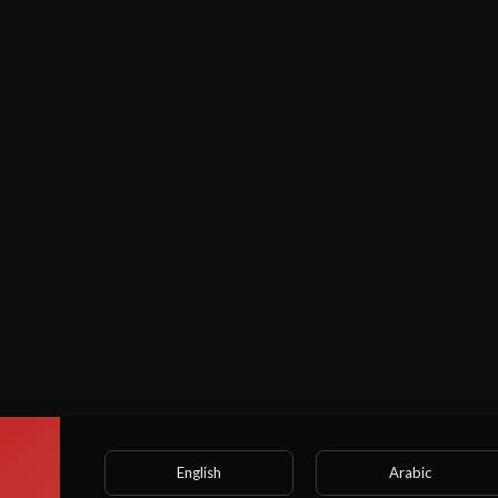
 anos. Algumas cenas podem conter linguagem ou ações explícitas (S
 fantasia e a curiosidade.‼
English
Arabic