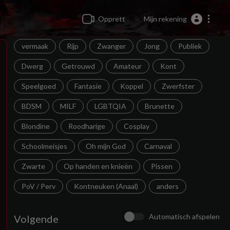
Opprett
Mijn rekening
vermaak
Rijp
Zwanger
Jong
Publiek
Dwerg
Getrouwd
Amateur
Kont
Speelgoed
Fantasie
Koppel
Zwerfster
BDSM
MILF
LGBTQIA
Brunette
Blondine
Roodharige
Cosplay
Schoolmeisjes
Oh mijn God
Carnaval
Zwarte
Op handen en knieën
Pissen
PoV / Perv
Kontneuken (Anaal)
anders
Automatisch afspelen
Volgende