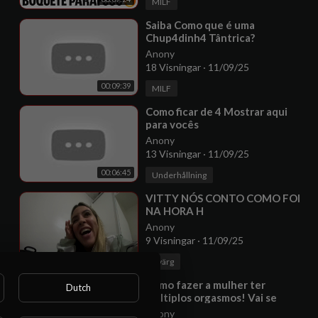
MILF
⁣Saiba Como que é uma
Chup4dinh4 Tântrica?
Anony
18 Visningar
·
11/09/25
00:09:39
MILF
⁣Como ficar de 4 Mostrar aqui
para vocês
Anony
13 Visningar
·
11/09/25
00:06:45
Underhållning
⁣VITTY NÓS CONTO COMO FOI
NA HORA H
Anony
9 Visningar
·
11/09/25
00:08:57
Dvärg
⁣Como fazer a mulher ter
Dutch
múltiplos orgasmos! Vai se
derramar por você!!
Anony