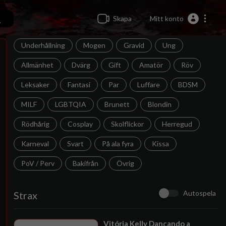
Skapa
Mitt konto
Underhållning
Mogen
Gravid
Ung
Allmänhet
Dvärg
Gift
Amatör
Röv
Leksaker
Fantasi
Par
Luffare
BDSM
MILF
LGBTQIA
Brunett
Blondin
Rödhårig
Cosplay
Skolflickor
Herregud
Karneval
Svart
På ala fyra
Kissa
PoV / Perv
Bakifrån
Övrig
Autospela
Strax
⁣Vitória Kelly Dançando a