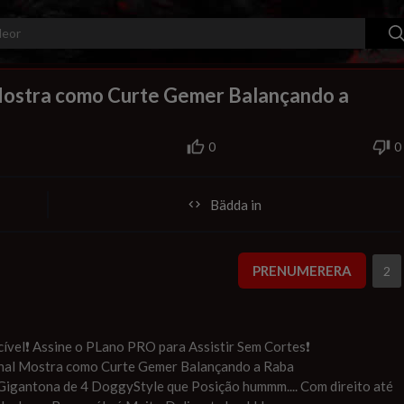
240p
auto
00:00
1.00x
720p
10
Mostra como Curte Gemer Balançando a
0
0
Bädda in
PRENUMERERA
2
cível❗ Assine o PLano PRO para Assistir Sem Cortes❗
unal Mostra como Curte Gemer Balançando a Raba
Gigantona de 4 DoggyStyle que Posição hummm.... Com direito até