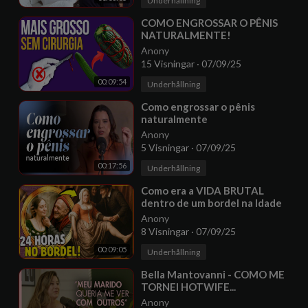
Underhållning
⁣COMO ENGROSSAR O PÊNIS
NATURALMENTE!
Anony
15 Visningar
·
07/09/25
00:09:54
Underhållning
⁣Como engrossar o pênis
naturalmente
Anony
5 Visningar
·
07/09/25
00:17:56
Underhållning
⁣Como era a VIDA BRUTAL
dentro de um bordel na Idade
Média?
Anony
8 Visningar
·
07/09/25
00:09:05
Underhållning
⁣Bella Mantovanni - COMO ME
TORNEI HOTWIFE...
Anony