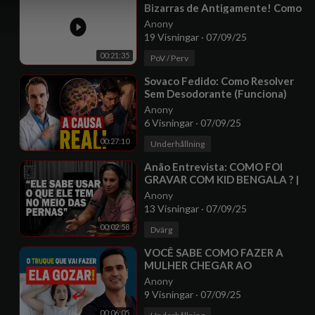
Bizarras de Antigamente! Como
essa história que era feia
Anony
19 Visningar
·
07/09/25
00:21:35
PoV / Perv
⁣Sovaco Fedido: Como Resolver
Sem Desodorante (Funciona)
Anony
6 Visningar
·
07/09/25
00:27:10
Underhållning
⁣Anão Entrevista: COMO FOI
GRAVAR COM KID BENGALA ? |
MARCIA IMPERATOR
Anony
13 Visningar
·
07/09/25
00:02:58
Dvärg
⁣VOCÊ SABE COMO FAZER A
MULHER CHEGAR AO
ORGASMO E TER MAIS PRAZER?
Anony
TRUQUE DE UROLOGISTA!
9 Visningar
·
07/09/25
00:06:05