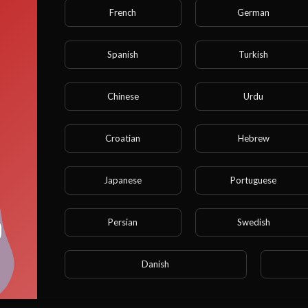
French
German
Spanish
Turkish
Chinese
Urdu
era att om du är under 18 år kommer du inte att kunna k
den här sidan.
Croatian
Hebrew
Är du 18 år eller äldre?
Japanese
Portuguese
JA
Persian
Swedish
NEJ
Danish