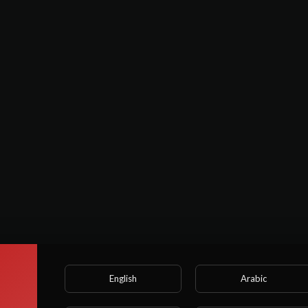
 anos. Algumas cenas podem conter linguagem ou ações explícitas (S
 fantasia e a curiosidade.‼
English
Arabic