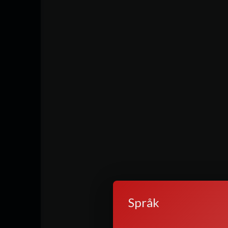
🔞 ⁣Conteúdo indicado para maiores de 18
exo & Drogas & Rock ksks) que estimulam a
Språk