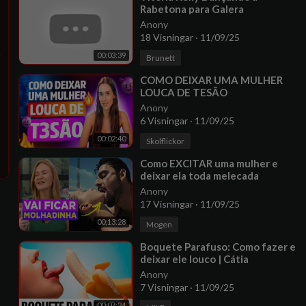
Rabetona para Galera
Anony
18 Visningar
·
11/09/25
00:03:39
Brunett
⁣COMO DEIXAR UMA MULHER
LOUCA DE TESÃO
Anony
6 Visningar
·
11/09/25
00:02:40
Skolflickor
⁣Como EXCITAR uma mulher e
deixar ela toda melecada
Anony
17 Visningar
·
11/09/25
00:13:28
Mogen
⁣Boquete Parafuso: Como fazer e
deixar ele louco | Cátia
Damasceno
Anony
7 Visningar
·
11/09/25
00:07:24