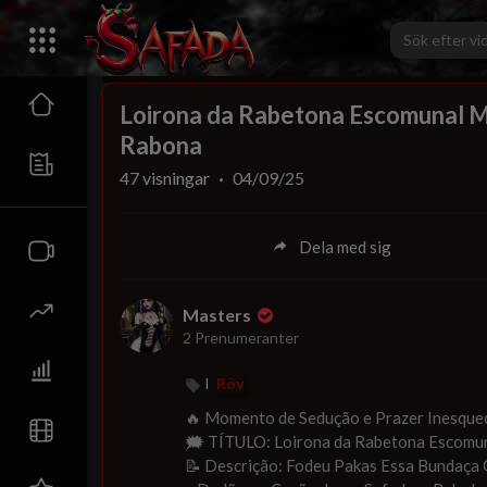
00:00
Loirona da Rabetona Escomunal 
Rabona
47
visningar
·
04/09/25
Dela med sig
Masters
2 Prenumeranter
I
Röv
⁣🔥 ⁣Momento de Sedução e Prazer Inesque
🗯 ⁣⁣TÍTULO: ⁣Loirona da Rabetona Escom
📝 Descrição: Fodeu Pakas Essa Bundaça 