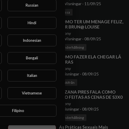
15 Visningar
·
11/09/25
Russian
00:06:01
Kissa
⁣COMO TER UM MENAGE FELIZ,
Hindi
POR BRUN@ LOUISE
Anony
11 Visningar
·
08/09/25
Indonesian
00:15:30
Underhållning
omma åt
⁣COMO FAZER ELA CHEGAR LÁ
Bengali
ATRAS
Anony
8 Visningar
·
08/09/25
Italian
00:04:36
Bakifrån
⁣SUZANA PIRES FALA COMO
Vietnamese
SÃO FEITAS AS CENAS DE S3X0
NAS NOVELAS
Anony
7 Visningar
·
08/09/25
Filipino
00:05:18
Underhållning
⁣As Práticas Sexuais Mais