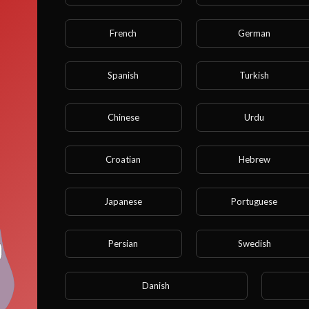
French
German
Spanish
Turkish
Chinese
Urdu
ध्यान दें कि यदि आपकी आयु 18 वर्ष से कम है, तो आप इस साइट तक नहीं पहुंच 
Croatian
Hebrew
क्या आप 18 साल या उससे अधिक उम्र के हैं?
Japanese
Portuguese
हाँ
नहीं
Persian
Swedish
Danish