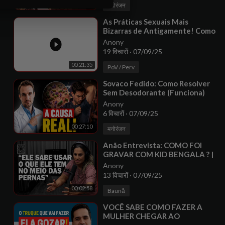
00:05:18
मनोरंजन
⁣As Práticas Sexuais Mais
Bizarras de Antigamente! Como
essa história que era feia
Anony
19 विचारों
·
07/09/25
00:21:35
PoV / Perv
⁣Sovaco Fedido: Como Resolver
Sem Desodorante (Funciona)
Anony
6 विचारों
·
07/09/25
00:27:10
मनोरंजन
⁣Anão Entrevista: COMO FOI
GRAVAR COM KID BENGALA ? |
MARCIA IMPERATOR
Anony
13 विचारों
·
07/09/25
00:02:58
Baunā
⁣VOCÊ SABE COMO FAZER A
MULHER CHEGAR AO