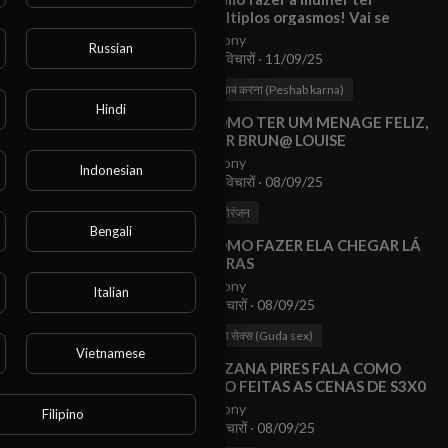
múltiplos orgasmos! Vai se
derramar por você!!
Anony
Russian
15 विचारों
·
11/09/25
00:06:01
पेशाब करना (Peshab karna)
Hindi
⁣COMO TER UM MENAGE FELIZ,
POR BRUN@ LOUISE
Anony
Indonesian
11 विचारों
·
08/09/25
पाएंगे।
00:15:30
मनोरंजन
Bengali
⁣COMO FAZER ELA CHEGAR LÁ
ATRAS
Anony
Italian
8 विचारों
·
08/09/25
00:04:36
गुदा सेक्स (Guda sex)
Vietnamese
⁣SUZANA PIRES FALA COMO
SÃO FEITAS AS CENAS DE S3X0
NAS NOVELAS
Anony
Filipino
7 विचारों
·
08/09/25