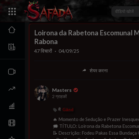
00:00
Loirona da Rabetona Escomunal 
Rabona
47
विचारों
·
04/09/25
शेयर करना
Masters
2 ग्राहकों
में
Gānd
⁣🔥 ⁣Momento de Sedução e Prazer Inesque
🗯 ⁣⁣TÍTULO: ⁣Loirona da Rabetona Escom
📝 Descrição: Fodeu Pakas Essa Bundaça 