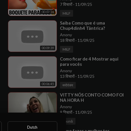
7 विचारों
·
11/09/25
00:07:24
MILF
⁣Saiba Como que é uma
Chup4dinh4 Tântrica?
Anony
18 विचारों
·
11/09/25
00:09:39
MILF
⁣Como ficar de 4 Mostrar aqui
para vocês
Anony
13 विचारों
·
11/09/25
00:06:45
मनोरंजन
⁣VITTY NÓS CONTO COMO FOI
NA HORA H
Anony
9 विचारों
·
11/09/25
00:08:57
Baunā
Dutch
⁣Como fazer a mulher ter