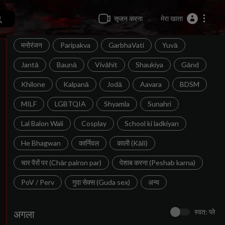
सृजन करना
मेरा खाता
मनोरंजन
Paripakva
GarbhaVati
Yuvā
Jantā
Baunā
Vivāhit
Shaukiya
Gānd
Khilone
Kalpanā
Jodā
Aavara
BDSM
MILF
LGBTQIA
Shyamla
Sunahri
Lal Balon Wali
Cosplay
School ki ladkiyan
He Bhagwan
कार्निवल
काली (Kālī)
चार पैरों पर (Chār pairon par)
पेशाब करना (Peshab karna)
PoV / Perv
गुदा सेक्स (Guda sex)
अन्य
स्वत: प्ले
अगला