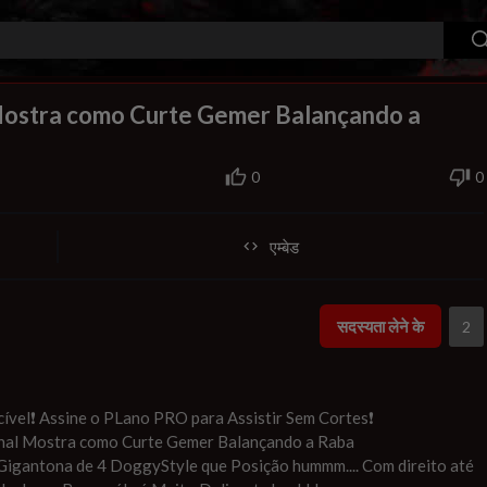
240p
auto
00:00
1.00x
720p
10
Mostra como Curte Gemer Balançando a
0
0
एम्बेड
सदस्यता लेने के
2
cível❗ Assine o PLano PRO para Assistir Sem Cortes❗
unal Mostra como Curte Gemer Balançando a Raba
Gigantona de 4 DoggyStyle que Posição hummm.... Com direito até