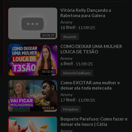
⁣Vitória Kelly Dançando a
Rabetona para Galera
Anony
18 विचारों
·
11/09/25
00:03:39
Shyamla
⁣COMO DEIXAR UMA MULHER
LOUCA DE TESÃO
Anony
6 विचारों
·
11/09/25
00:02:40
School ki ladkiyan
⁣Como EXCITAR uma mulher e
deixar ela toda melecada
Anony
17 विचारों
·
11/09/25
00:13:28
Paripakva
⁣Boquete Parafuso: Como fazer e
deixar ele louco | Cátia
Damasceno
Anony