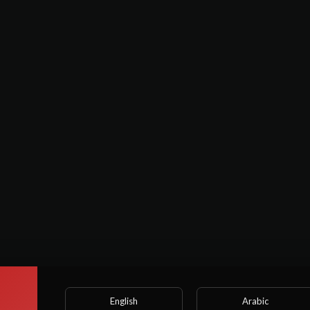
 anos. Algumas cenas podem conter linguagem ou ações explícitas (S
 fantasia e a curiosidade.‼
English
Arabic