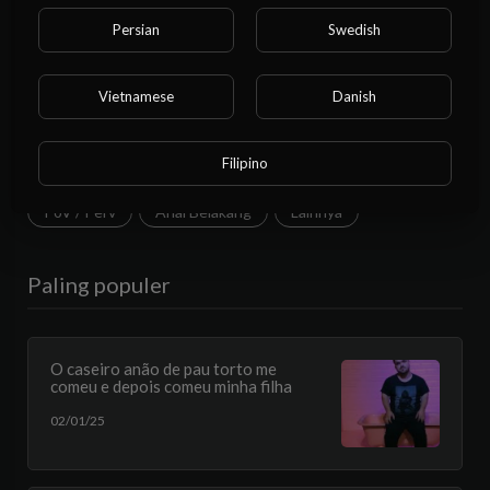
Persian
Swedish
Mainan
Fantasi
Pasangan
Pengembara
BDSM
MILF
LGBTQIA
Berambut Cokelat
Vietnamese
Danish
Pirang
Merah
Cosplay
Siswi
Ya Tuhan
Filipino
Karnaval
Hitam
Gaya anjing
Pipis Kencing
PoV / Perv
Anal Belakang
Lainnya
Paling populer
O caseiro anão de pau torto me
comeu e depois comeu minha filha
02/01/25