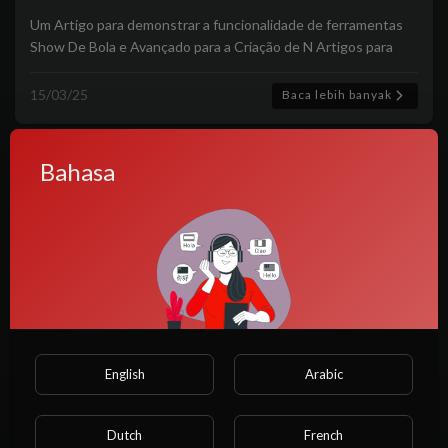
Um Artigo para demonstrar a funcionalidade de ferramentas
Show De Bola e Avançado para a Criação de N Artigos para
vocês!
15/03/25
Baca lebih banyak
Bahasa
English
Arabic
O caseiro anão de pau torto me comeu
e depois comeu minha filha
Dutch
French