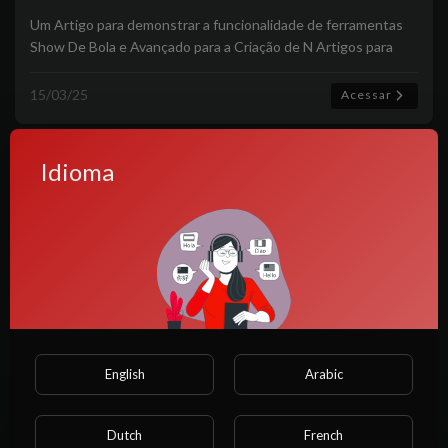
Um Artigo para demonstrar a funcionalidade de ferramentas
Show De Bola e Avançado para a Criação de N Artigos para
vocês!
15/03/25
Acessar
Idioma
English
Arabic
O caseiro anão de pau torto me comeu
e depois comeu minha filha
Dutch
French