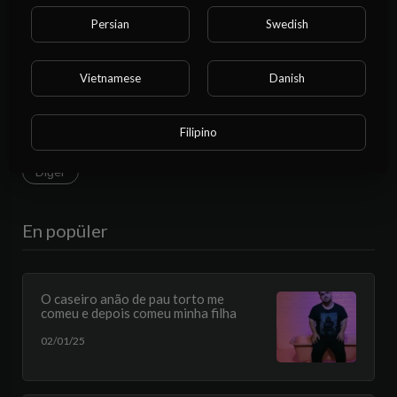
Persian
Swedish
Fantezi
Çift
Serseri
BDSM
MILF
LGBTQIA
Esmer
Sarışın
Kızıl
Cosplay
Vietnamese
Danish
Okul Kızları
Aman Tanrım
Karnaval
Siyah
Filipino
Köpek stili
İşemek
PoV / Perv
Arkadan
Diğer
En popüler
O caseiro anão de pau torto me
comeu e depois comeu minha filha
02/01/25