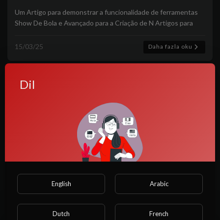
Um Artigo para demonstrar a funcionalidade de ferramentas
Show De Bola e Avançado para a Criação de N Artigos para
vocês!
15/03/25
Daha fazla oku
Dil
English
Arabic
O caseiro anão de pau torto me comeu
e depois comeu minha filha
Dutch
French