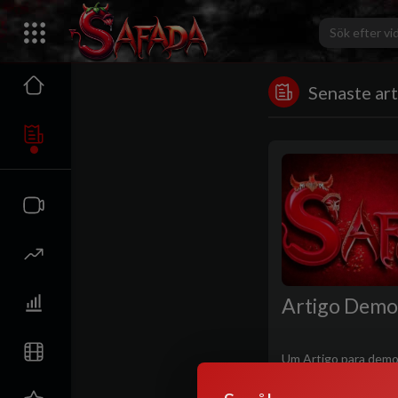
Senaste art
Artigo Dem
Um Artigo para demo
funcionalidade de f
Show De Bola e Avan