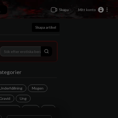
Skapa
Mitt konto
Skapa artikel
ategorier
Underhållning
Mogen
Gravid
Ung
Allmänhet
Dvärg
Gift