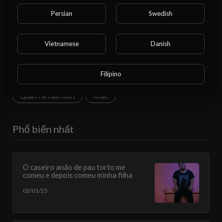
Persian
Swedish
Đôi
Người lang thang
BDSM
MILF
LGBTQIA
Brunette
Blonde
Redhead
Vietnamese
Danish
Cosplay
Nữ sinh
Ôi trời ơi
Lễ hội
Đen
Filipino
Tư thế chó
Đi đái
PoV / Perv
Quan hệ hậu môn
Khác
Phổ biến nhất
O caseiro anão de pau torto me
comeu e depois comeu minha filha
02/01/25