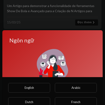
Um Artigo para demonstrar a funcionalidade de ferramentas
Show De Bola e Avançado para a Criação de N Artigos para
vocês!
15/03/25
Đọc thêm
Ngôn ngữ
English
Arabic
O caseiro anão de pau torto me comeu
e depois comeu minha filha
Dutch
French